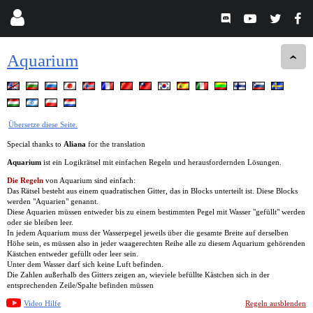
Aquarium
Übersetze diese Seite.
Special thanks to
Aliana
for the translation
Aquarium
ist ein Logikrätsel mit einfachen Regeln und herausfordernden Lösungen.
Die Regeln
von Aquarium sind einfach:
Das Rätsel besteht aus einem quadratischen Gitter, das in Blocks unterteilt ist. Diese Blocks
werden "Aquarien" genannt.
Diese Aquarien müssen entweder bis zu einem bestimmten Pegel mit Wasser "gefüllt" werden
oder sie bleiben leer.
In jedem Aquarium muss der Wasserpegel jeweils über die gesamte Breite auf derselben
Höhe sein, es müssen also in jeder waagerechten Reihe alle zu diesem Aquarium gehörenden
Kästchen entweder gefüllt oder leer sein.
Unter dem Wasser darf sich keine Luft befinden.
Die Zahlen außerhalb des Gitters zeigen an, wieviele befüllte Kästchen sich in der
entsprechenden Zeile/Spalte befinden müssen
Video Hilfe
Regeln ausblenden