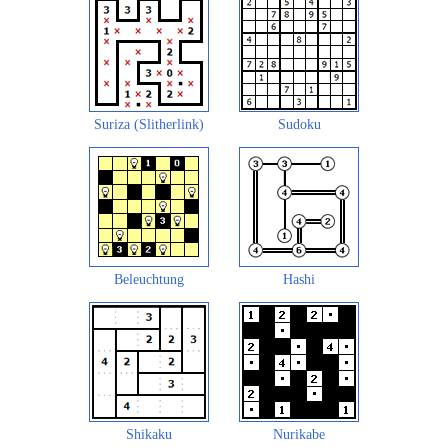
Suriza (Slitherlink)
Sudoku
Beleuchtung
Hashi
Shikaku
Nurikabe