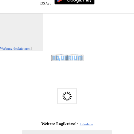
iOS App
Werbung deaktivieren
|
Werbung melden
Weitere Logikrätsel:
hide
show