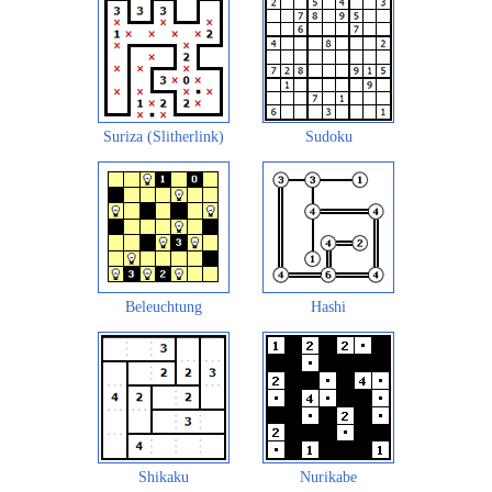
Suriza (Slitherlink)
Sudoku
Beleuchtung
Hashi
Shikaku
Nurikabe