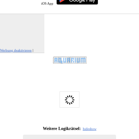
iOS App
Werbung deaktivieren
|
Werbung melden
Weitere Logikrätsel:
hide
show