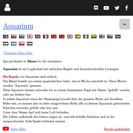
Aquarium
Übersetze diese Seite.
Special thanks to
Aliana
for the translation
Aquarium
ist ein Logikrätsel mit einfachen Regeln und herausfordernden Lösungen.
Die Regeln
von Aquarium sind einfach:
Das Rätsel besteht aus einem quadratischen Gitter, das in Blocks unterteilt ist. Diese Blocks
werden "Aquarien" genannt.
Diese Aquarien müssen entweder bis zu einem bestimmten Pegel mit Wasser "gefüllt" werden
oder sie bleiben leer.
In jedem Aquarium muss der Wasserpegel jeweils über die gesamte Breite auf derselben
Höhe sein, es müssen also in jeder waagerechten Reihe alle zu diesem Aquarium gehörenden
Kästchen entweder gefüllt oder leer sein.
Unter dem Wasser darf sich keine Luft befinden.
Die Zahlen außerhalb des Gitters zeigen an, wieviele befüllte Kästchen sich in der
entsprechenden Zeile/Spalte befinden müssen
Video Hilfe
Regeln ausblenden